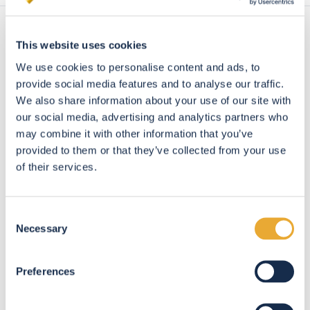
This website uses cookies
Article précédent
We use cookies to personalise content and ads, to
← Faut-il confier l’exclusivité à une
provide social media features and to analyse our traffic.
agence immobilière lors d’une vente ?
We also share information about your use of our site with
our social media, advertising and analytics partners who
may combine it with other information that you’ve
provided to them or that they’ve collected from your use
of their services.
Article suivant
Consent
Grille des loyers en Belgique : menace ou
Necessary
Selection
opportunité pour les propriétaires et
Preferences
investisseurs ? →