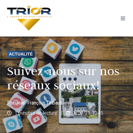
ACTUALITÉ
Suivez-nous sur nos
réseaux sociaux!
Par
Jean-François Thibaut
1 minutes de lecture
1/09/25 10:45