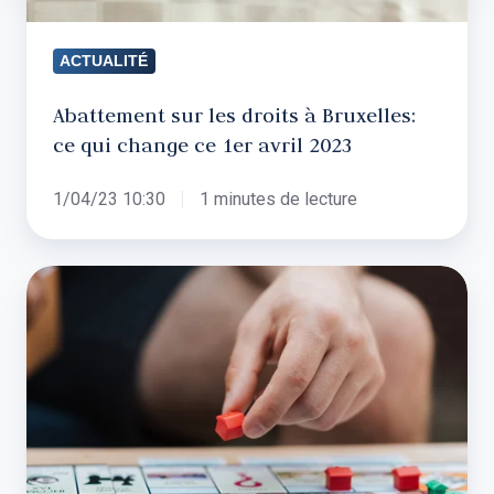
ce
1er
ACTUALITÉ
avril
2023
Abattement sur les droits à Bruxelles:
ce qui change ce 1er avril 2023
1/04/23 10:30
1 minutes de lecture
Aujourd'hui,
1
propriétaire
belge
sur
6
est