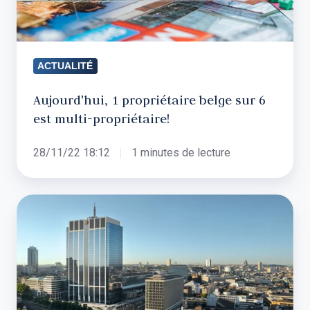
multi-
propriétaire!
ACTUALITÉ
Aujourd'hui, 1 propriétaire belge sur 6
est multi-propriétaire!
28/11/22 18:12
1 minutes de lecture
Nouvel
accord
de
gouvernement
à
Bruxelles