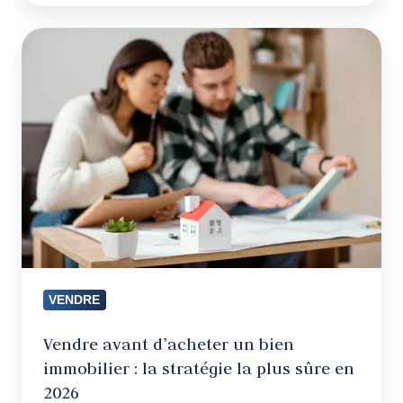
Vendre
avant
d’acheter
un
bien
immobilier
:
la
stratégie
la
plus
VENDRE
sûre
en
Vendre avant d’acheter un bien
2026
immobilier : la stratégie la plus sûre en
2026