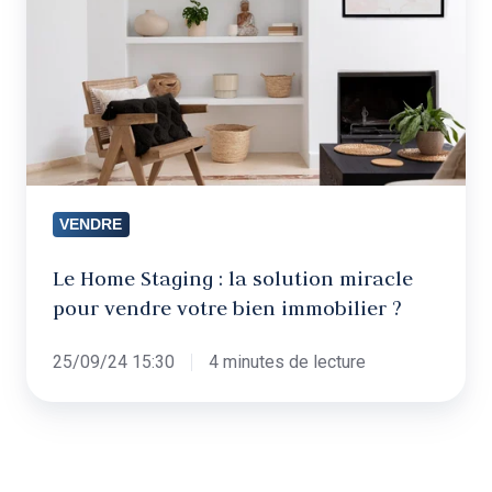
la
solution
miracle
pour
vendre
votre
bien
VENDRE
immobilier
?
Le Home Staging : la solution miracle
pour vendre votre bien immobilier ?
25/09/24 15:30
4 minutes de lecture