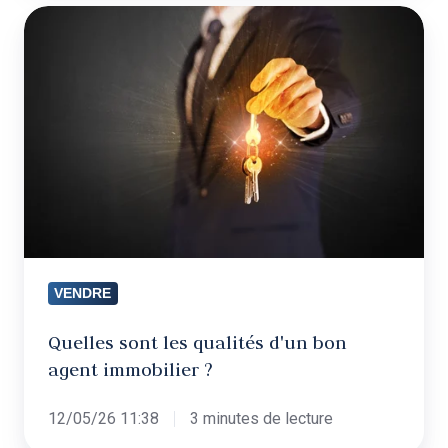
Quelles
sont
les
qualités
d'un
bon
agent
immobilier
?
VENDRE
Quelles sont les qualités d'un bon
agent immobilier ?
12/05/26 11:38
3 minutes de lecture