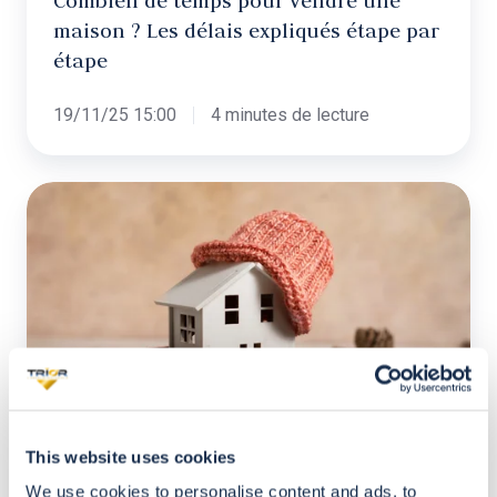
Combien de temps pour vendre une
maison ? Les délais expliqués étape par
étape
étape
19/11/25 15:00
4 minutes de lecture
Pourquoi
l’automne
est-
elle
aussi
une
bonne
saison
pour
This website uses cookies
l’immobilier
We use cookies to personalise content and ads, to