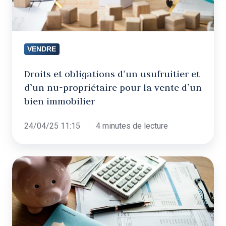
nu-
propriétaire
pour
la
VENDRE
vente
d’un
Droits et obligations d’un usufruitier et
d’un nu-propriétaire pour la vente d’un
bien
bien immobilier
immobilier
24/04/25 11:15
4 minutes de lecture
Les
étapes
à
suivre
pour