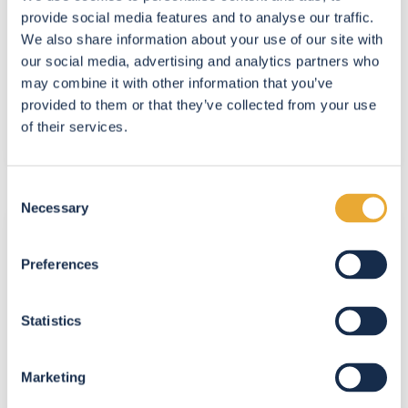
?
VENDRE
provide social media features and to analyse our traffic.
We also share information about your use of our site with
Pourquoi l’automne est-elle aussi une
our social media, advertising and analytics partners who
may combine it with other information that you’ve
bonne saison pour l’immobilier ?
provided to them or that they’ve collected from your use
of their services.
3/10/25 17:30
4 minutes de lecture
Consent
Faut-
Necessary
Selection
il
confier
Preferences
l’exclusivité
à
Statistics
une
agence
immobilière
Marketing
lors