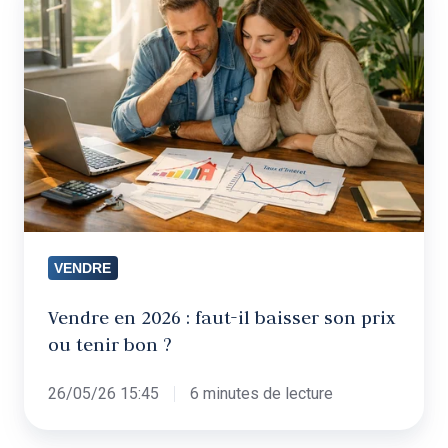
en
2026
:
faut-
il
baisser
son
prix
ou
tenir
VENDRE
bon
?
Vendre en 2026 : faut-il baisser son prix
ou tenir bon ?
26/05/26 15:45
6 minutes de lecture