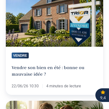
en
été
:
bonne
ou
mauvaise
idée
?
VENDRE
Vendre son bien en été : bonne ou
mauvaise idée ?
22/06/26 10:30
4 minutes de lecture
Vendre