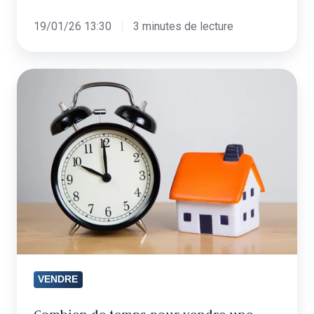
19/01/26 13:30
3 minutes de lecture
Combien
de
temps
pour
vendre
une
maison
?
Les
délais
expliqués
VENDRE
étape
par