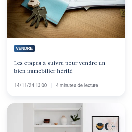
vendre
un
bien
immobilier
hérité
VENDRE
Les étapes à suivre pour vendre un
bien immobilier hérité
14/11/24 13:00
4 minutes de lecture
Le
Home
Staging
: