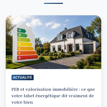
PEB
et
valorisation
immobilière
:
ce
que
votre
label
ACTUALITÉ
énergétique
dit
PEB et valorisation immobilière : ce que
vraiment
votre label énergétique dit vraiment de
de
votre bien
votre