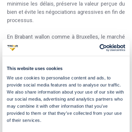
minimise les délais, préserve la valeur perçue du
bien et évite les négociations agressives en fin de
processus.
En Brabant wallon comme à Bruxelles, le marché
reste porteur. Mais
il récompense ceux qui
entrent dans la transaction avec une stratégie
solide
— pas ceux qui improvisent.
This website uses cookies
Vous souhaitez savoir à quel prix votre bien peut
We use cookies to personalise content and ads, to
provide social media features and to analyse our traffic.
se vendre aujourd'hui ? Nos agents TRIOR
We also share information about your use of our site with
réalisent des estimations gratuites, basées sur les
our social media, advertising and analytics partners who
données réelles du marché local, en Brabant
may combine it with other information that you’ve
wallon et à Bruxelles.
provided to them or that they’ve collected from your use
of their services.