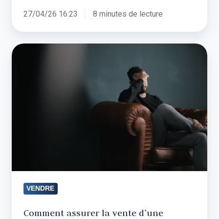
bien
27/04/26 16:23
8 minutes de lecture
Comment
assurer
la
vente
d’une
maison
en
situation
de
divorce
?
VENDRE
Comment assurer la vente d’une