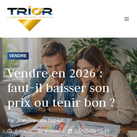
VENDRE
Vendre en 2026 :
faut-il baisser son
prix ou tenir bon ?
Par
Jean-François Thibaut
6 minutes de lecture
26/05/26 15:45