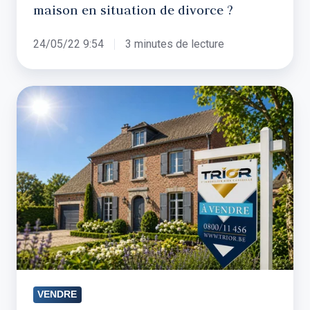
maison en situation de divorce ?
24/05/22 9:54
3 minutes de lecture
Vendre
son
bien
en
été
:
bonne
ou
mauvaise
idée
?
VENDRE